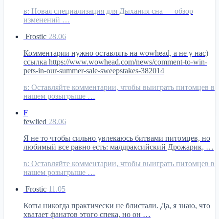
в:
Новая специализация для Дыхания сна — обзор
изменений …
Frostic
28.06
Комментарии нужно оставлять на wowhead, а не у нас)
ссылка https://www.wowhead.com/news/comment-to-win-
pets-in-our-summer-sale-sweepstakes-382014
в:
Оставляйте комментарии, чтобы выиграть питомцев в
нашем розыгрыше …
F
fewlied
28.06
Я не то чтобы сильно увлекаюсь битвами питомцев, но
любимый все равно есть: малдраксийский Дрожарик, …
в:
Оставляйте комментарии, чтобы выиграть питомцев в
нашем розыгрыше …
Frostic
11.05
Коты никогда практически не блистали. Да, я знаю, что
хватает фанатов этого спека, но он …