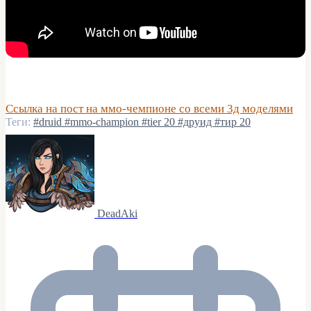
Ссылка на пост на ммо-чемпионе со всеми 3д моделями
Теги:
#druid
#mmo-champion
#tier 20
#друид
#тир 20
DeadAki