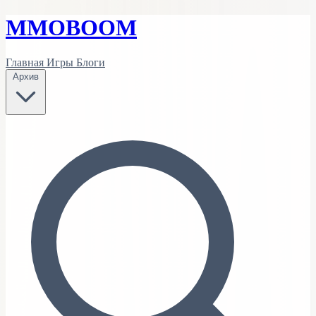
MMO
BOOM
Главная
Игры
Блоги
Архив