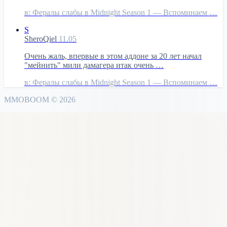
в:
Фералы слабы в Midnight Season 1 — Вспоминаем …
S
SheroQiel
11.05
Очень жаль, впервые в этом аддоне за 20 лет начал
"мейнить" мили дамагера итак очень …
в:
Фералы слабы в Midnight Season 1 — Вспоминаем …
MMO
BOOM
©
2026