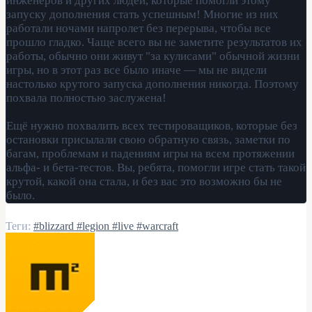
инженеров и других людей, которые помогли этому
запуску дополнения стать успешным! Многие из них
работали ночами напролет без перерыва, чтобы все
прошло гладко. Чаще всего вы не заметите результатов их
работы, обычно они живут "за кулисами" обычной жизни
игры, но в этот раз все было иначе — мы не видели
настолько крутого запуска дополнения никогда. Поэтому
похвала полностью заслужена!
Ещё нужно похвалить всех тестироващиков, которые без
остановки присылали свою обратную связь, заметки по
багам, проблемам и падениям игры на всем протяжении
альфа- и бета-тестов. Вы, ребята, помогли игре стать такой
крутой, какой она стала, и без вас это возможно бы не
было.
Теги:
#blizzard
#legion
#live
#warcraft