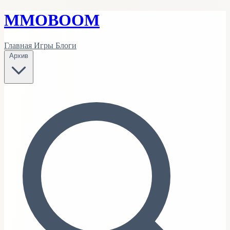
MMO
BOOM
Главная
Игры
Блоги
Архив