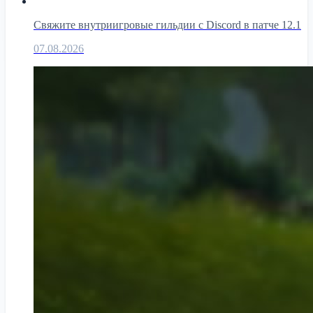
Свяжите внутриигровые гильдии с Discord в патче 12.1
07.08.2026