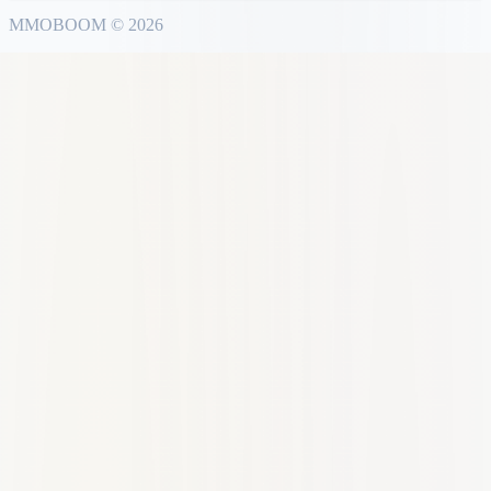
MMO
BOOM
©
2026