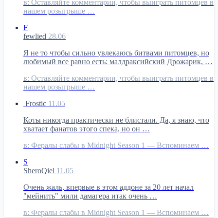
в:
Оставляйте комментарии, чтобы выиграть питомцев в
нашем розыгрыше …
F
fewlied
28.06
Я не то чтобы сильно увлекаюсь битвами питомцев, но
любимый все равно есть: малдраксийский Дрожарик, …
в:
Оставляйте комментарии, чтобы выиграть питомцев в
нашем розыгрыше …
Frostic
11.05
Коты никогда практически не блистали. Да, я знаю, что
хватает фанатов этого спека, но он …
в:
Фералы слабы в Midnight Season 1 — Вспоминаем …
S
SheroQiel
11.05
Очень жаль, впервые в этом аддоне за 20 лет начал
"мейнить" мили дамагера итак очень …
в:
Фералы слабы в Midnight Season 1 — Вспоминаем …