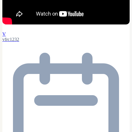
V
vfrc1232