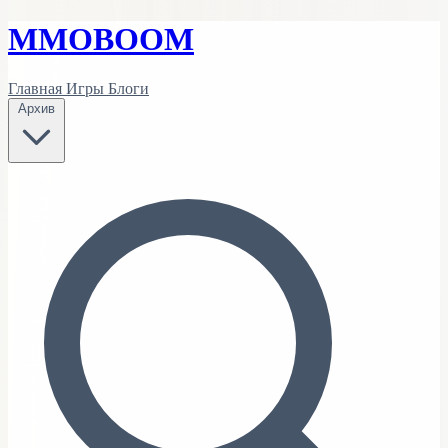
MMO
BOOM
Главная
Игры
Блоги
Архив