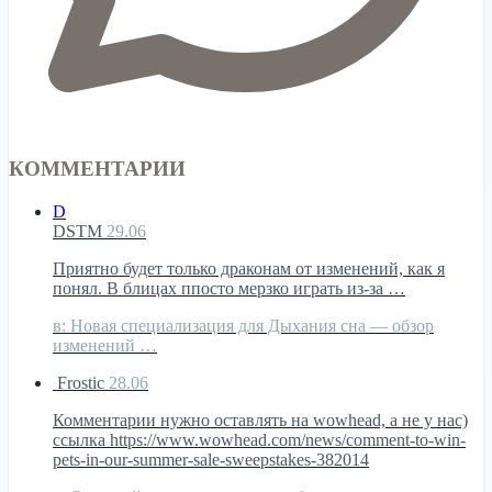
КОММЕНТАРИИ
D
DSTM
29.06
Приятно будет только драконам от изменений, как я
понял. В блицах ппосто мерзко играть из-за …
в:
Новая специализация для Дыхания сна — обзор
изменений …
Frostic
28.06
Комментарии нужно оставлять на wowhead, а не у нас)
ссылка https://www.wowhead.com/news/comment-to-win-
pets-in-our-summer-sale-sweepstakes-382014