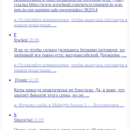
ссылка https://www.wowhead.com/news/comment-to-win-
pets-in-our-summer-sale-sweepstakes-382014
в:
Оставляйте комментарии, чтобы выиграть питомцев в
нашем розыгрыше …
F
fewlied
28.06
Я не то чтобы сильно увлекаюсь битвами питомцев, но
любимый все равно есть: малдраксийский Дрожарик, …
в:
Оставляйте комментарии, чтобы выиграть питомцев в
нашем розыгрыше …
Frostic
11.05
Коты никогда практически не блистали. Да, я знаю, что
хватает фанатов этого спека, но он …
в:
Фералы слабы в Midnight Season 1 — Вспоминаем …
S
SheroQiel
11.05
Очень жаль, впервые в этом аддоне за 20 лет начал