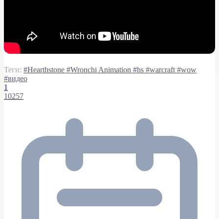
Теги:
#Hearthstone
#Wronchi Animation
#hs
#warcraft
#wow
#видео
1
10257