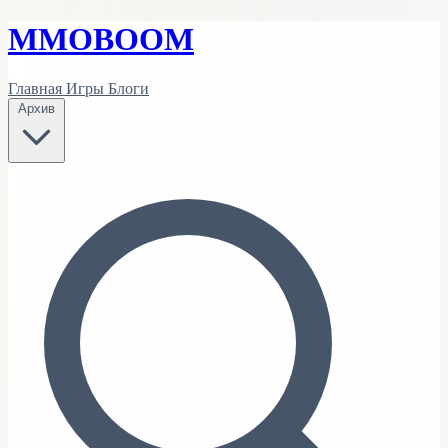
MMO
BOOM
Главная
Игры
Блоги
Архив