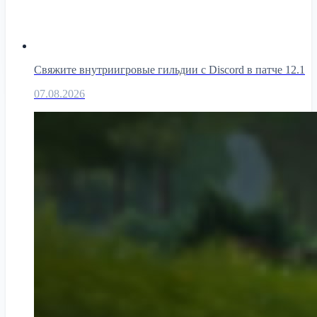
Свяжите внутриигровые гильдии с Discord в патче 12.1
07.08.2026