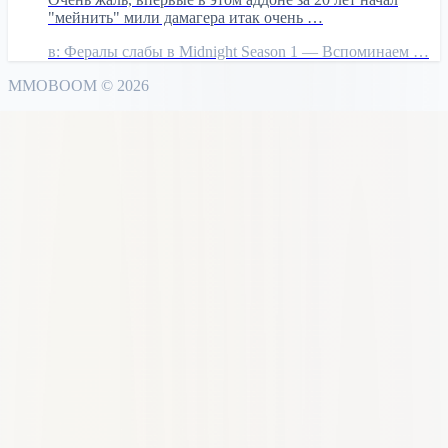
"мейнить" мили дамагера итак очень …
в:
Фералы слабы в Midnight Season 1 — Вспоминаем …
MMO
BOOM
©
2026