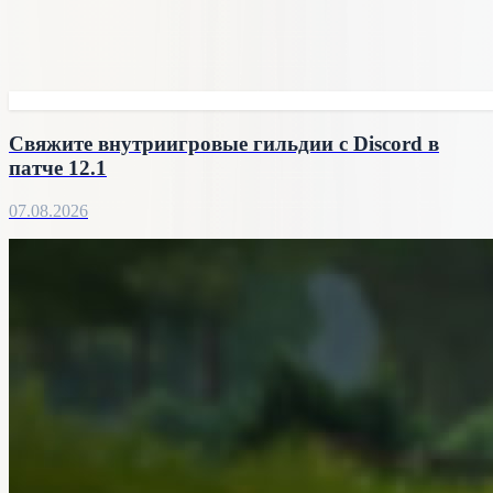
Свяжите внутриигровые гильдии с Discord в
патче 12.1
07.08.2026