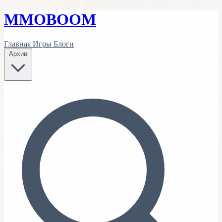
MMO
BOOM
Главная
Игры
Блоги
Архив