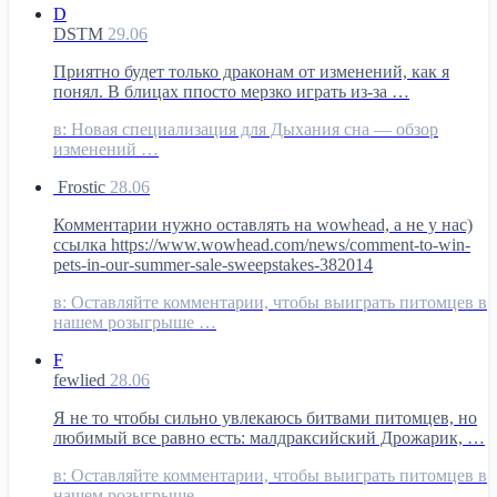
D
DSTM
29.06
Приятно будет только драконам от изменений, как я
понял. В блицах ппосто мерзко играть из-за …
в:
Новая специализация для Дыхания сна — обзор
изменений …
Frostic
28.06
Комментарии нужно оставлять на wowhead, а не у нас)
ссылка https://www.wowhead.com/news/comment-to-win-
pets-in-our-summer-sale-sweepstakes-382014
в:
Оставляйте комментарии, чтобы выиграть питомцев в
нашем розыгрыше …
F
fewlied
28.06
Я не то чтобы сильно увлекаюсь битвами питомцев, но
любимый все равно есть: малдраксийский Дрожарик, …
в:
Оставляйте комментарии, чтобы выиграть питомцев в
нашем розыгрыше …