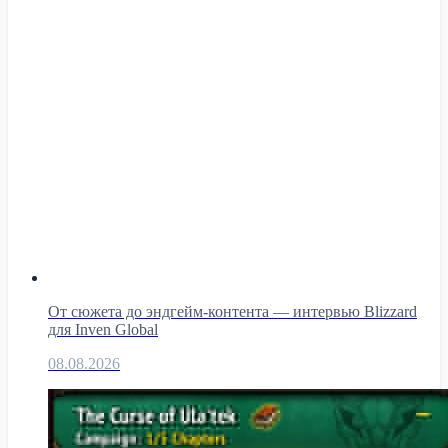
От сюжета до эндгейм-контента — интервью Blizzard
для Inven Global
08.08.2026