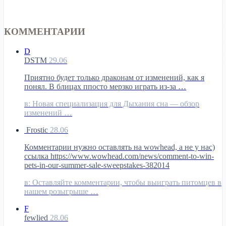
КОММЕНТАРИИ
D
DSTM
29.06
Приятно будет только драконам от изменений, как я
понял. В блицах ппосто мерзко играть из-за …
в:
Новая специализация для Дыхания сна — обзор
изменений …
Frostic
28.06
Комментарии нужно оставлять на wowhead, а не у нас)
ссылка https://www.wowhead.com/news/comment-to-win-
pets-in-our-summer-sale-sweepstakes-382014
в:
Оставляйте комментарии, чтобы выиграть питомцев в
нашем розыгрыше …
F
fewlied
28.06