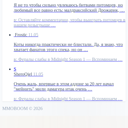
Я не то чтобы сильно увлекаюсь битвами питомцев, но
любимый все равно есть: малдраксийский Дрожарик, …
в:
Оставляйте комментарии, чтобы выиграть питомцев в
нашем розыгрыше …
Frostic
11.05
Коты никогда практически не блистали. Да, я знаю, что
хватает фанатов этого спека, но он …
в:
Фералы слабы в Midnight Season 1 — Вспоминаем …
S
SheroQiel
11.05
Очень жаль, впервые в этом аддоне за 20 лет начал
"мейнить" мили дамагера итак очень …
в:
Фералы слабы в Midnight Season 1 — Вспоминаем …
MMO
BOOM
©
2026