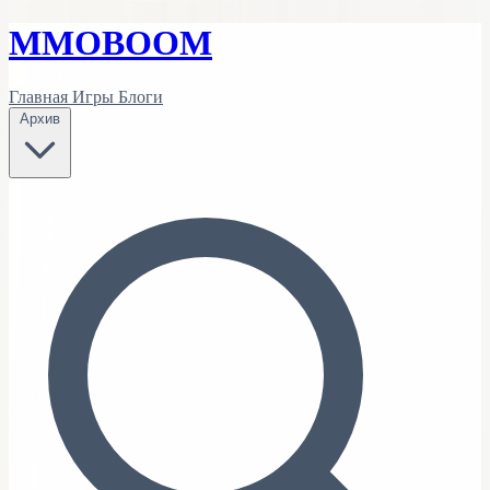
MMO
BOOM
Главная
Игры
Блоги
Архив