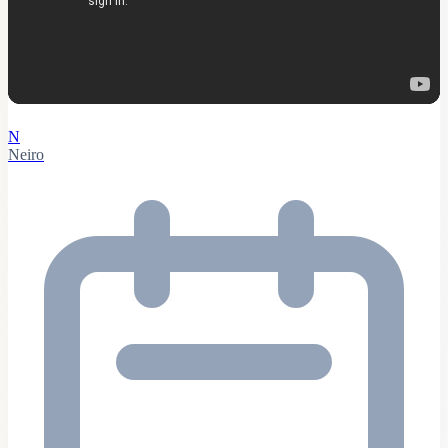
N
Neiro