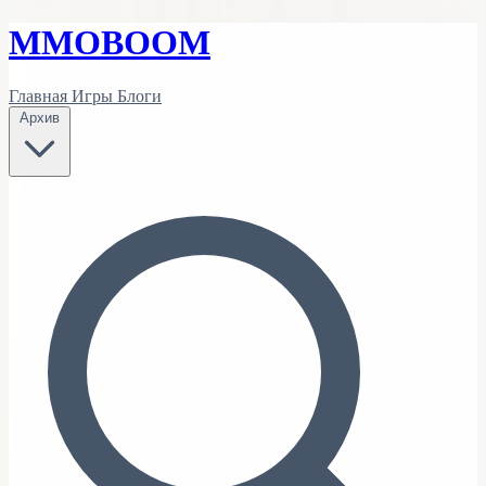
MMO
BOOM
Главная
Игры
Блоги
Архив