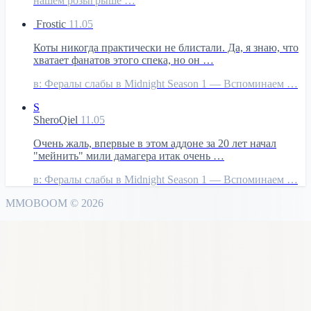
нашем розыгрыше …
Frostic
11.05
Коты никогда практически не блистали. Да, я знаю, что
хватает фанатов этого спека, но он …
в:
Фералы слабы в Midnight Season 1 — Вспоминаем …
S
SheroQiel
11.05
Очень жаль, впервые в этом аддоне за 20 лет начал
"мейнить" мили дамагера итак очень …
в:
Фералы слабы в Midnight Season 1 — Вспоминаем …
MMO
BOOM
©
2026