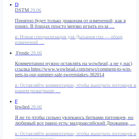
D
DSTM
29.06
Приятно будет только драконам от изменений, как я
понял. В блицах ппосто мерзко играть из-за …
в:
Новая специализация для Дыхания сна — обзор
изменений …
Frostic
28.06
Комментарии нужно оставлять на wowhead, а не у нас)
ссылка https://www.wowhead.com/news/comment-to-win-
pets-in-our-summer-sale-sweepstakes-382014
в:
Оставляйте комментарии, чтобы выиграть питомцев в
нашем розыгрыше …
F
fewlied
28.06
Я не то чтобы сильно увлекаюсь битвами питомцев, но
любимый все равно есть: малдраксийский Дрожарик, …
в:
Оставляйте комментарии, чтобы выиграть питомцев в