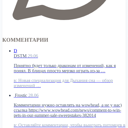
КОММЕНТАРИИ
D
DSTM
29.06
Приятно будет только драконам от изменений, как я
понял. В блицах ппосто мерзко играть из-за …
в:
Новая специализация для Дыхания сна — обзор
изменений …
Frostic
28.06
Комментарии нужно оставлять на wowhead, а не у нас)
ссылка https://www.wowhead.com/news/comment-to-win-
pets-in-our-summer-sale-sweepstakes-382014
в:
Оставляйте комментарии, чтобы выиграть питомцев в