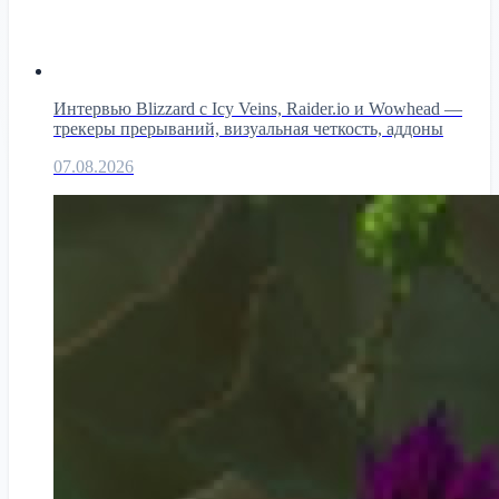
Интервью Blizzard с Icy Veins, Raider.io и Wowhead —
трекеры прерываний, визуальная четкость, аддоны
07.08.2026