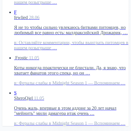
нашем розыгрыше …
F
fewlied
28.06
Я не то чтобы сильно увлекаюсь битвами питомцев, но
любимый все равно есть: малдраксийский Дрожарик, …
в:
Оставляйте комментарии, чтобы выиграть питомцев в
нашем розыгрыше …
Frostic
11.05
Коты никогда практически не блистали. Да, я знаю, что
хватает фанатов этого спека, но он …
в:
Фералы слабы в Midnight Season 1 — Вспоминаем …
S
SheroQiel
11.05
Очень жаль, впервые в этом аддоне за 20 лет начал
"мейнить" мили дамагера итак очень …
в:
Фералы слабы в Midnight Season 1 — Вспоминаем …