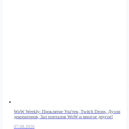
WoW Weekly: Проклятие Ула'тек, Twitch Drops, Дуэли
декораторов, Зал порталов WoW и многое другое!
07.08.2026