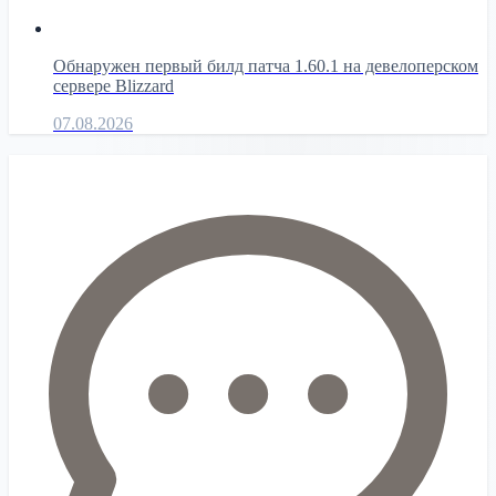
Обнаружен первый билд патча 1.60.1 на девелоперском
сервере Blizzard
07.08.2026