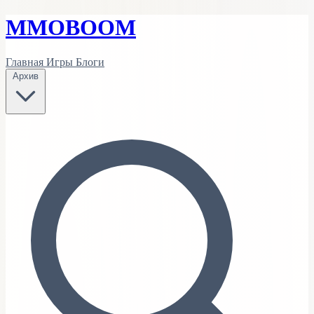
MMO
BOOM
Главная
Игры
Блоги
Архив